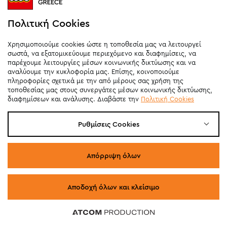
Πολιτική Cookies
Προσθήκη στο καλάθι
Χρησιμοποιούμε cookies ώστε η τοποθεσία μας να λειτουργεί
σωστά, να εξατομικεύουμε περιεχόμενο και διαφημίσεις, να
παρέχουμε λειτουργίες μέσων κοινωνικής δικτύωσης και να
ΝΕΟ
αναλύουμε την κυκλοφορία μας. Επίσης, κοινοποιούμε
πληροφορίες σχετικά με την από μέρους σας χρήση της
τοποθεσίας μας στους συνεργάτες μέσων κοινωνικής δικτύωσης,
διαφημίσεων και ανάλυσης. Διαβάστε την
Πολιτική Cookies
Ρυθμίσεις Cookies
Απόρριψη όλων
Αποδοχή όλων και κλείσιμο
60 προϊόντα
60 προϊόντα
60 προϊόντα
60 προϊόντα
60 προϊόντα
60 προϊόντα
LEGO® Icons Hubble Space Telescope (11382)