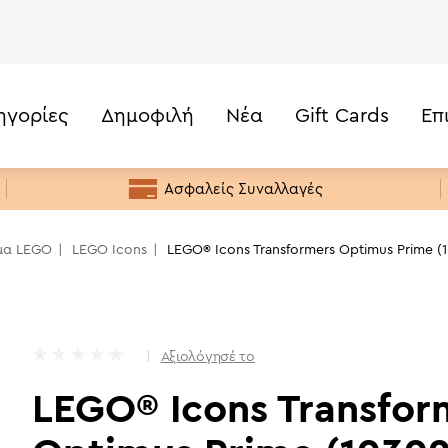
ηγορίες
Δημοφιλή
Νέα
Gift Cards
Επ
189,99
€
Τιμή
Κάτω από 20€
Ασφαλείς Συναλλαγές
20€ -50€
50€ - 100€
μα LEGO
LEGO Icons
LEGO® Icons Transformers Optimus Prime (
100€ - 200€
200€+
Αξιολόγησέ το
LEGO® Icons Transfor