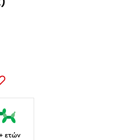
)
+ ετών