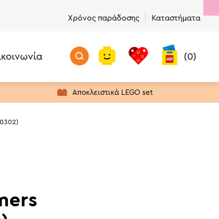
Χρόνος παράδοσης
Καταστήματα
ικοινωνία
(0)
Προσθήκη στο καλάθι
Μην Χάσετε!
Προϊόντα με Απόθεμα
Αποκλειστικά LEGO set
Πρώτα σε Πωλήσεις
Νέα προϊόντα
10302)
Προσφορές
Τελευταία Ευκαιρία Αγοράς
mers