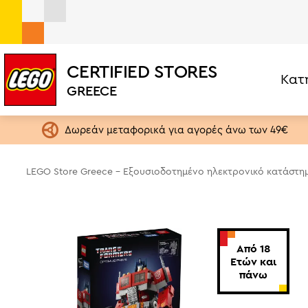
CERTIFIED STORES
Κατ
LEGO® Icons Transformers Optimus Prime (10302)
GREECE
Σετ ανά Κατηγορία
Ηλικία
LEGO One Piece
1,5+ ετών
Δωρεάν μεταφορικά για αγορές άνω των 49€
LEGO Editions
4+ ετών
Botanical Collection
6+ ετών
LEGO Store Greece - Εξουσιοδοτημένο ηλεκτρονικό κατάστη
Exclusives
9+ ετών
City
13+ ετών
Creator 3in1
18+ ετών
Από 18
Speed Champions
Ετών και
πάνω
Star Wars
Brickheadz