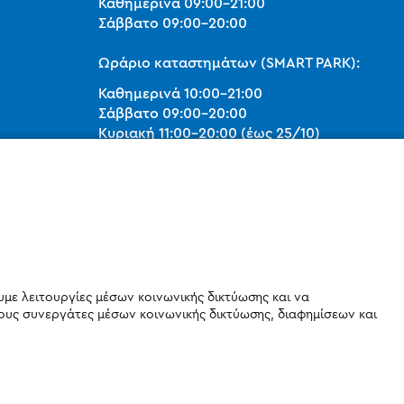
Καθημερινά
09:00
-
21:00
Σάββατο
09:00
-
20:00
Ωράριο καταστημάτων (SMART PARK):
Καθημερινά
10:00
-
21:00
Σάββατο
09:00
-
20:00
Κυριακή 11:00-20:00 (έως 25/10)
orders@legostoregreece.gr
Αρ.Γ.Ε.ΜΗ: 084878102000
υμε λειτουργίες μέσων κοινωνικής δικτύωσης και να
ους συνεργάτες μέσων κοινωνικής δικτύωσης, διαφημίσεων και