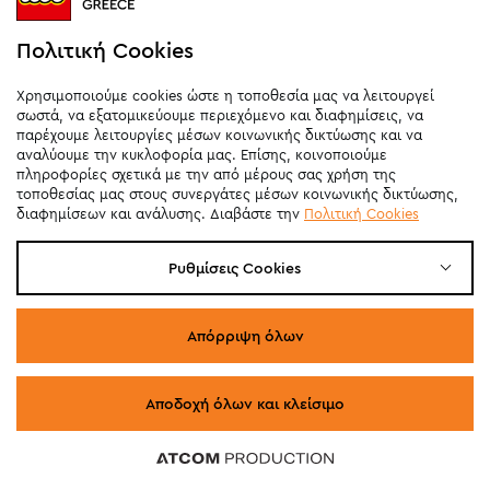
Πολιτική Cookies
Προσθήκη στο καλάθι
Χρησιμοποιούμε cookies ώστε η τοποθεσία μας να λειτουργεί
σωστά, να εξατομικεύουμε περιεχόμενο και διαφημίσεις, να
παρέχουμε λειτουργίες μέσων κοινωνικής δικτύωσης και να
αναλύουμε την κυκλοφορία μας. Επίσης, κοινοποιούμε
πληροφορίες σχετικά με την από μέρους σας χρήση της
τοποθεσίας μας στους συνεργάτες μέσων κοινωνικής δικτύωσης,
διαφημίσεων και ανάλυσης. Διαβάστε την
Πολιτική Cookies
Ρυθμίσεις Cookies
Απόρριψη όλων
Αποδοχή όλων και κλείσιμο
LEGO® Creator 3in1 Retro Telephone (31174)
54 προϊόντα
54 προϊόντα
54 προϊόντα
54 προϊόντα
54 προϊόντα