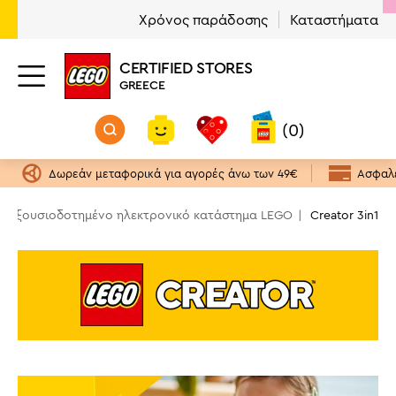
Χρόνος παράδοσης
Καταστήματα
Κατηγορία
Ηλικία
Τιμή
Φύλο
Διαθέσιμα προϊόντα
CERTIFIED STORES
Creator 3in1
6+ ετών
Αγόρι
Ναι
(49)
(11)
(11)
(54)
GREECE
€
€
9+ ετών
Αγόρι & Κορίτσι
(43)
(33)
(0)
Κορίτσι
(10)
4 €
130 €
Δωρεάν μεταφορικά για αγορές άνω των 49€
Ασφαλε
 - Εξουσιοδοτημένο ηλεκτρονικό κατάστημα LEGO
Creator 3in1