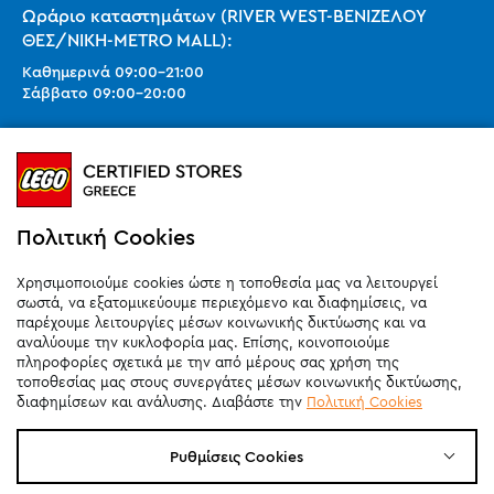
Ωράριο καταστημάτων (RIVER WEST-ΒΕΝΙΖΕΛΟΥ
ΘΕΣ/ΝΙΚΗ-METRO MALL):
Καθημερινά
09:00
-
21:00
Σάββατο
09:00
-
20:00
Ωράριο καταστημάτων (SMART PARK):
Καθημερινά
10:00
-
21:00
Σάββατο
09:00
-
20:00
Κυριακή 11:00-20:00 (έως 25/10)
Πολιτική Cookies
orders@legostoregreece.gr
Χρησιμοποιούμε cookies ώστε η τοποθεσία μας να λειτουργεί
Αρ.Γ.Ε.ΜΗ: 084878102000
σωστά, να εξατομικεύουμε περιεχόμενο και διαφημίσεις, να
παρέχουμε λειτουργίες μέσων κοινωνικής δικτύωσης και να
αναλύουμε την κυκλοφορία μας. Επίσης, κοινοποιούμε
πληροφορίες σχετικά με την από μέρους σας χρήση της
τοποθεσίας μας στους συνεργάτες μέσων κοινωνικής δικτύωσης,
διαφημίσεων και ανάλυσης. Διαβάστε την
Πολιτική Cookies
Ρυθμίσεις Cookies