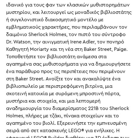
ιδανικό για τους φαν των κλασικών μυθιστορημάτων
μυστηρίου, και λειτουργεί ως μοναδικός βιβλιοστάτης
ή συγκλονιστικό διακοσμητικό μοντέλο με
εμβληματικούς χαρακτήρες, που περιλαμβάνουν τον
δαιμόνιο Sherlock Holmes, τον πιστό του σύντροφο
Dr. Watson, την αινιγματική Irene Adler, τον πονηρό
Καθηγητή Moriarty και τη νέα στη Baker Street, Paige.
Τοποθετήστε τον βιβλιοστάτη ανάμεσα στα
αγαπημένα σας μυθιστορήματα για να δημιουργήσετε
ένα παράθυρο προς τις περιπέτειες που περιμένουν
στη Baker Street. Ανοίξτε τον και ανακαλύψτε ένα
βιβλιοπωλείο με περιστρεφόμενη βιτρίνα, μια
σκοτεινή κατοικία με συρόμενη μπροστινή πόρτα,
μυστήρια και στοιχεία, και μια λεπτομερή
αναδημιουργία του διαμερίσματος 221B του Sherlock
Holmes, πλήρες με τζάκι, πίνακα στοιχείων και το
αγαπημένο του βιολί. Εξερευνήστε την εμπνευσμένη
σειρά από σετ κατασκευής LEGO® για ενήλικες. Η
εφαρμογή LEGO® Builder διαθέτει μια 3D έκδοση των