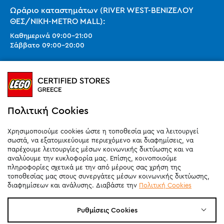
Ωράριο καταστημάτων (RIVER WEST-ΒΕΝΙΖΕΛΟΥ
ΘΕΣ/ΝΙΚΗ-METRO MALL):
Καθημερινά
09:00
-
21:00
Σάββατο
09:00
-
20:00
Ωράριο καταστημάτων (SMART PARK):
Καθημερινά
10:00
-
21:00
Σάββατο
09:00
-
20:00
Κυριακή 11:00-20:00 (έως 25/10)
Πολιτική Cookies
orders@legostoregreece.gr
Χρησιμοποιούμε cookies ώστε η τοποθεσία μας να λειτουργεί
Αρ.Γ.Ε.ΜΗ: 084878102000
σωστά, να εξατομικεύουμε περιεχόμενο και διαφημίσεις, να
παρέχουμε λειτουργίες μέσων κοινωνικής δικτύωσης και να
αναλύουμε την κυκλοφορία μας. Επίσης, κοινοποιούμε
πληροφορίες σχετικά με την από μέρους σας χρήση της
τοποθεσίας μας στους συνεργάτες μέσων κοινωνικής δικτύωσης,
διαφημίσεων και ανάλυσης. Διαβάστε την
Πολιτική Cookies
Ρυθμίσεις Cookies