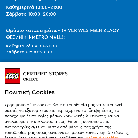
Καθημερινά
10:00
-
21:00
Σάββατο
10:00
-
20:00
Ωράριο καταστημάτων (RIVER WEST-ΒΕΝΙΖΕΛΟΥ
ΘΕΣ/ΝΙΚΗ-METRO MALL):
Καθημερινά
09:00
-
21:00
Σάββατο
09:00
-
20:00
Ωράριο καταστημάτων (SMART PARK):
Καθημερινά
10:00
-
21:00
Σάββατο
09:00
-
20:00
Κυριακή 11:00-20:00 (έως 25/10)
Πολιτική Cookies
orders@legostoregreece.gr
Χρησιμοποιούμε cookies ώστε η τοποθεσία μας να λειτουργεί
Αρ.Γ.Ε.ΜΗ: 084878102000
σωστά, να εξατομικεύουμε περιεχόμενο και διαφημίσεις, να
παρέχουμε λειτουργίες μέσων κοινωνικής δικτύωσης και να
αναλύουμε την κυκλοφορία μας. Επίσης, κοινοποιούμε
πληροφορίες σχετικά με την από μέρους σας χρήση της
τοποθεσίας μας στους συνεργάτες μέσων κοινωνικής δικτύωσης,