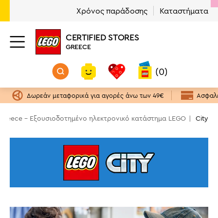
Χρόνος παράδοσης
Καταστήματα
Κατηγορία
Ηλικία
Τιμή
Φύλο
Διαθέσιμα προϊόντα
CERTIFIED STORES
City
4+ ετών
Αγόρι
Ναι
(69)
(78)
(62)
(6)
GREECE
€
€
6+ ετών
Αγόρι & Κορίτσι
(64)
(16)
(0)
9+ ετών
(8)
4 €
215 €
Δωρεάν μεταφορικά για αγορές άνω των 49€
Ασφαλε
 Greece - Εξουσιοδοτημένο ηλεκτρονικό κατάστημα LEGO
City