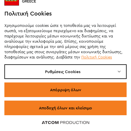
Πολιτική Cookies
Χρησιμοποιούμε cookies ώστε η τοποθεσία μας να λειτουργεί
σωστά, να εξατομικεύουμε περιεχόμενο και διαφημίσεις, να
παρέχουμε λειτουργίες μέσων κοινωνικής δικτύωσης και να
αναλύουμε την κυκλοφορία μας. Επίσης, κοινοποιούμε
πληροφορίες σχετικά με την από μέρους σας χρήση της
τοποθεσίας μας στους συνεργάτες μέσων κοινωνικής δικτύωσης,
διαφημίσεων και ανάλυσης. Διαβάστε την
Πολιτική Cookies
Ρυθμίσεις Cookies
Απόρριψη όλων
LEGO® City 4X4 Off-Road Mountain Truck
(60447)
Αποδοχή όλων και κλείσιμο
78 προϊόντα
78 προϊόντα
78 προϊόντα
78 προϊόντα
78 προϊόντα
20,99
€