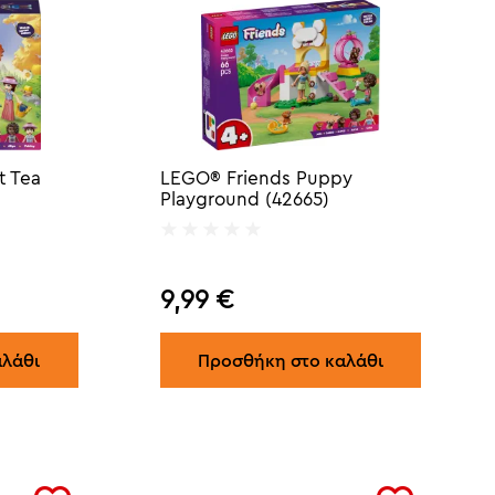
t Tea
LEGO® Friends Puppy
Playground (42665)
9,99
€
αλάθι
Προσθήκη στο καλάθι