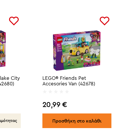
lake City
LEGO® Friends Pet
42680)
Accesories Van (42678)
20,99
€
Προσθήκη στο καλάθι
ιμότητας