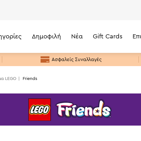
ηγορίες
Δημοφιλή
Νέα
Gift Cards
Επ
Τιμή
Κάτω από 20€
Ασφαλείς Συναλλαγές
20€ -50€
50€ - 100€
μα LEGO
Friends
100€ - 200€
200€+