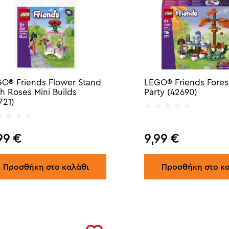
O® Friends Flower Stand
LEGO® Friends Fores
h Roses Mini Builds
Party (42690)
721)
99
€
9,99
€
Προσθήκη στο καλάθι
Προσθήκη στο κ