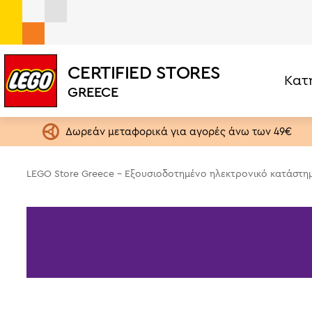
CERTIFIED STORES
Κατ
GREECE
Σετ ανά Κατηγορία
Ηλικία
LEGO One Piece
1,5+ ετών
Δωρεάν μεταφορικά για αγορές άνω των 49€
LEGO Editions
4+ ετών
Botanical Collection
6+ ετών
LEGO Store Greece - Εξουσιοδοτημένο ηλεκτρονικό κατάστη
Exclusives
9+ ετών
City
13+ ετών
Creator 3in1
18+ ετών
Speed Champions
Star Wars
Brickheadz