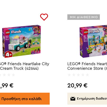
ΜΗ ΔΙΑΘΕΣΙΜΟ
O® Friends Heartlake City
LEGO® Friends Heart
 Cream Truck (42644)
Convenience Store (
,99
€
20,99
€
Προσθήκη στο καλάθι
Ενημέρωση διαθεσ