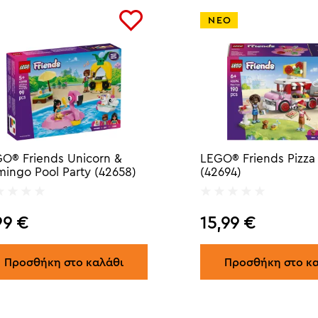
ΝΕΟ
O® Friends Unicorn &
LEGO® Friends Pizza
mingo Pool Party (42658)
(42694)
99
€
15,99
€
Προσθήκη στο καλάθι
Προσθήκη στο κ