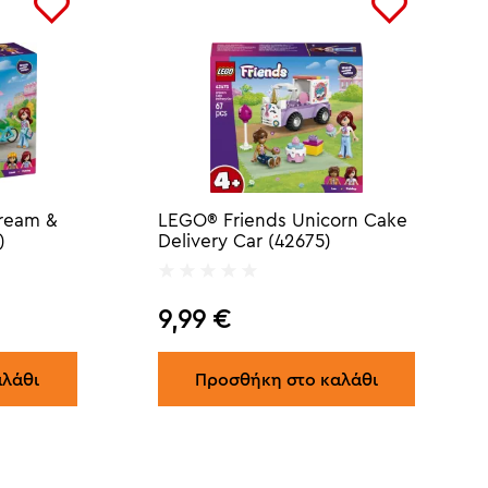
Cream &
LEGO® Friends Unicorn Cake
)
Delivery Car (42675)
9,99
€
αλάθι
Προσθήκη στο καλάθι