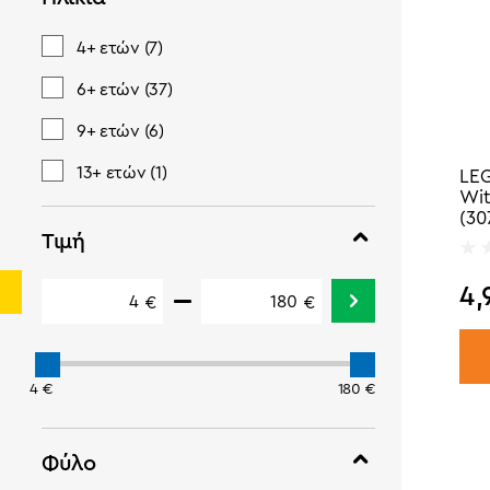
4+ ετών
(7)
6+ ετών
(37)
9+ ετών
(6)
13+ ετών
(1)
LEG
Wit
(30
Τιμή
4,
€
€
4 €
180 €
Φύλο