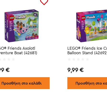
O® Friends Axolotl
LEGO® Friends Ice 
enture Boat (42681)
Balloon Stand (42692
99
€
9,99
€
Προσθήκη στο καλάθι
Προσθήκη στο κ