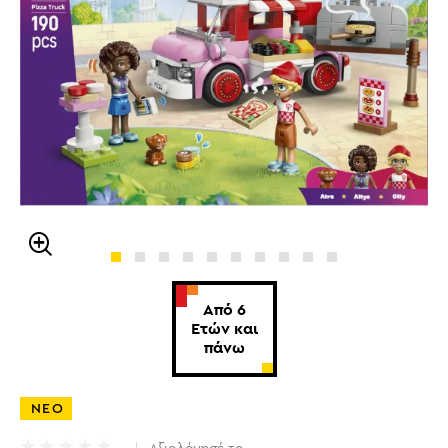
Από 6
Ετών και
πάνω
ΝΕΟ
Αξιολόγησέ το