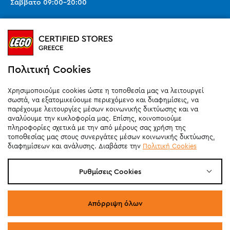
Σάββατο
09:00
-
20:00
Ωράριο καταστημάτων (SMART PARK):
Καθημερινά
10:00
-
21:00
Σάββατο
09:00
-
20:00
Κυριακή 11:00-20:00 (έως 25/10)
Πολιτική Cookies
orders@legostoregreece.gr
Χρησιμοποιούμε cookies ώστε η τοποθεσία μας να λειτουργεί
Αρ.Γ.Ε.ΜΗ: 084878102000
σωστά, να εξατομικεύουμε περιεχόμενο και διαφημίσεις, να
παρέχουμε λειτουργίες μέσων κοινωνικής δικτύωσης και να
αναλύουμε την κυκλοφορία μας. Επίσης, κοινοποιούμε
πληροφορίες σχετικά με την από μέρους σας χρήση της
τοποθεσίας μας στους συνεργάτες μέσων κοινωνικής δικτύωσης,
διαφημίσεων και ανάλυσης. Διαβάστε την
Πολιτική Cookies
Ρυθμίσεις Cookies
Απόρριψη όλων