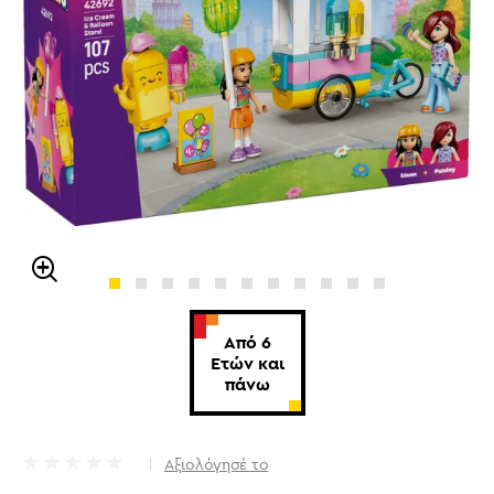
Από 6
Ετών και
πάνω
Αξιολόγησέ το