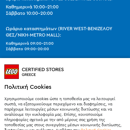
Καθημερινά
10:00
-
21:00
Σάββατο
10:00
-
20:00
Ωράριο καταστημάτων (RIVER WEST-ΒΕΝΙΖΕΛΟΥ
ΘΕΣ/ΝΙΚΗ-METRO MALL):
Καθημερινά
09:00
-
21:00
Σάββατο
09:00
-
20:00
Ωράριο καταστημάτων (SMART PARK):
Καθημερινά
10:00
-
21:00
Σάββατο
09:00
-
20:00
Κυριακή 11:00-20:00 (έως 25/10)
Πολιτική Cookies
orders@legostoregreece.gr
Χρησιμοποιούμε cookies ώστε η τοποθεσία μας να λειτουργεί
Αρ.Γ.Ε.ΜΗ: 084878102000
σωστά, να εξατομικεύουμε περιεχόμενο και διαφημίσεις, να
παρέχουμε λειτουργίες μέσων κοινωνικής δικτύωσης και να
αναλύουμε την κυκλοφορία μας. Επίσης, κοινοποιούμε
πληροφορίες σχετικά με την από μέρους σας χρήση της
τοποθεσίας μας στους συνεργάτες μέσων κοινωνικής δικτύωσης,