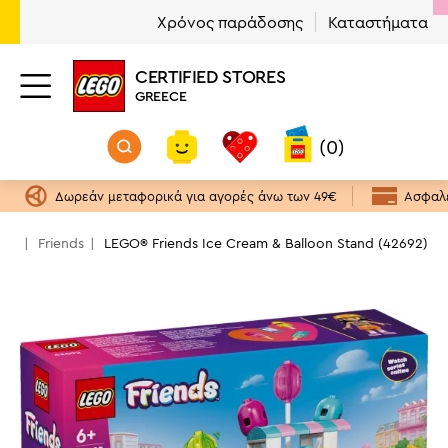
Χρόνος παράδοσης
Καταστήματα
CERTIFIED STORES
GREECE
(0)
Δωρεάν μεταφορικά για αγορές άνω των 49€
Ασφαλε
EGO
Friends
LEGO® Friends Ice Cream & Balloon Stand (42692)