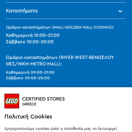
Καταστήματα
Ωράριο καταστημάτων (MALL-GOLDEN HALL-COSMOS):
Καθημερινά
10:00
-
21:00
Σάββατο
10:00
-
20:00
Ωράριο καταστημάτων (RIVER WEST-ΒΕΝΙΖΕΛΟΥ
ΘΕΣ/ΝΙΚΗ-METRO MALL):
Καθημερινά
09:00
-
21:00
Σάββατο
09:00
-
20:00
Ωράριο καταστημάτων (SMART PARK):
Καθημερινά
10:00
-
21:00
Σάββατο
09:00
-
20:00
Κυριακή 11:00-20:00 (έως 25/10)
Πολιτική Cookies
orders@legostoregreece.gr
Χρησιμοποιούμε cookies ώστε η τοποθεσία μας να λειτουργεί