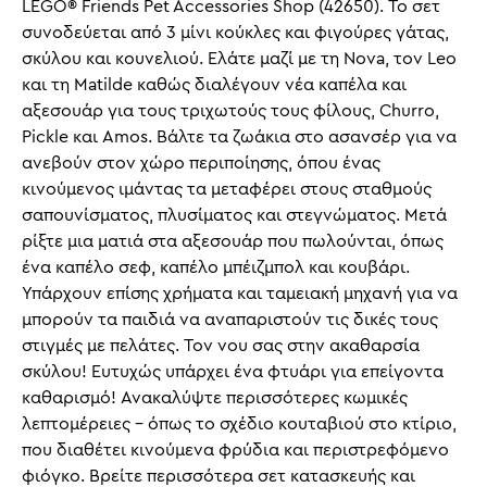
LEGO® Friends Pet Accessories Shop (42650). Το σετ
συνοδεύεται από 3 μίνι κούκλες και φιγούρες γάτας,
σκύλου και κουνελιού. Ελάτε μαζί με τη Nova, τον Leo
και τη Matilde καθώς διαλέγουν νέα καπέλα και
αξεσουάρ για τους τριχωτούς τους φίλους, Churro,
Pickle και Amos. Βάλτε τα ζωάκια στο ασανσέρ για να
ανεβούν στον χώρο περιποίησης, όπου ένας
κινούμενος ιμάντας τα μεταφέρει στους σταθμούς
σαπουνίσματος, πλυσίματος και στεγνώματος. Μετά
ρίξτε μια ματιά στα αξεσουάρ που πωλούνται, όπως
ένα καπέλο σεφ, καπέλο μπέιζμπολ και κουβάρι.
Υπάρχουν επίσης χρήματα και ταμειακή μηχανή για να
μπορούν τα παιδιά να αναπαριστούν τις δικές τους
στιγμές με πελάτες. Τον νου σας στην ακαθαρσία
σκύλου! Ευτυχώς υπάρχει ένα φτυάρι για επείγοντα
καθαρισμό! Ανακαλύψτε περισσότερες κωμικές
λεπτομέρειες – όπως το σχέδιο κουταβιού στο κτίριο,
που διαθέτει κινούμενα φρύδια και περιστρεφόμενο
φιόγκο. Βρείτε περισσότερα σετ κατασκευής και