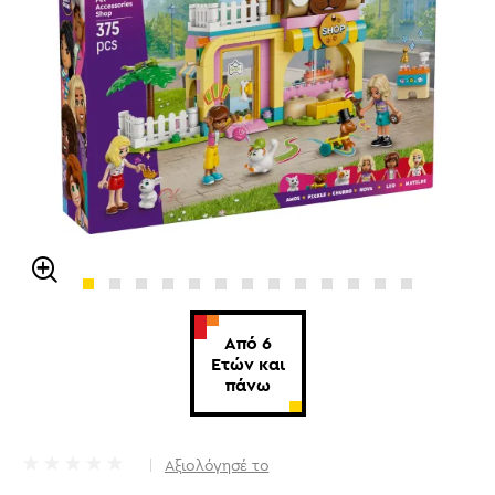
Από 6
Ετών και
πάνω
Αξιολόγησέ το