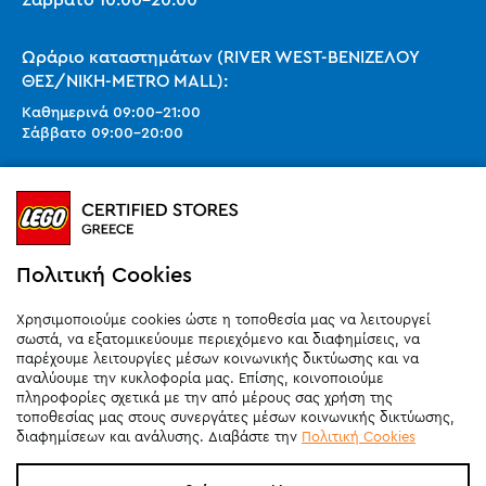
Ωράριο καταστημάτων (RIVER WEST-ΒΕΝΙΖΕΛΟΥ
ΘΕΣ/ΝΙΚΗ-METRO MALL):
Καθημερινά
09:00
-
21:00
Σάββατο
09:00
-
20:00
Ωράριο καταστημάτων (SMART PARK):
Καθημερινά
10:00
-
21:00
Σάββατο
09:00
-
20:00
Κυριακή 11:00-20:00 (έως 25/10)
Πολιτική Cookies
orders@legostoregreece.gr
Χρησιμοποιούμε cookies ώστε η τοποθεσία μας να λειτουργεί
Αρ.Γ.Ε.ΜΗ: 084878102000
σωστά, να εξατομικεύουμε περιεχόμενο και διαφημίσεις, να
παρέχουμε λειτουργίες μέσων κοινωνικής δικτύωσης και να
αναλύουμε την κυκλοφορία μας. Επίσης, κοινοποιούμε
πληροφορίες σχετικά με την από μέρους σας χρήση της
τοποθεσίας μας στους συνεργάτες μέσων κοινωνικής δικτύωσης,
διαφημίσεων και ανάλυσης. Διαβάστε την
Πολιτική Cookies