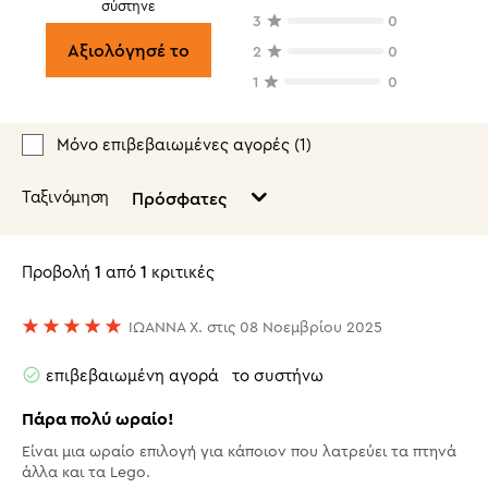
σύστηνε
3
0
Αξιολόγησέ το
2
0
1
0
Μόνο επιβεβαιωμένες αγορές (
1
)
Ταξινόμηση
Πρόσφατες
Προβολή
1
από
1
κριτικές
ΙΩΑΝΝΑ Χ. στις 08 Νοεμβρίου 2025
επιβεβαιωμένη αγορά
το συστήνω
Πάρα πολύ ωραίο!
Είναι μια ωραίο επιλογή για κάποιον που λατρεύει τα πτηνά
άλλα και τα Lego.