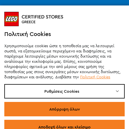
Ωράριο καταστημάτων (SMART PARK):
Καθημερινά
10:00
-
21:00
Σάββατο
09:00
-
20:00
Κυριακή 11:00-20:00 (έως 25/10)
Πολιτική Cookies
orders@legostoregreece.gr
Χρησιμοποιούμε cookies ώστε η τοποθεσία μας να λειτουργεί
Αρ.Γ.Ε.ΜΗ: 084878102000
σωστά, να εξατομικεύουμε περιεχόμενο και διαφημίσεις, να
παρέχουμε λειτουργίες μέσων κοινωνικής δικτύωσης και να
αναλύουμε την κυκλοφορία μας. Επίσης, κοινοποιούμε
πληροφορίες σχετικά με την από μέρους σας χρήση της
τοποθεσίας μας στους συνεργάτες μέσων κοινωνικής δικτύωσης,
διαφημίσεων και ανάλυσης. Διαβάστε την
Πολιτική Cookies
Ρυθμίσεις Cookies
Απόρριψη όλων
Αποδοχή όλων και κλείσιμο