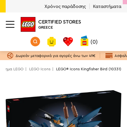
Χρόνος παράδοσης
Καταστήματα
CERTIFIED STORES
GREECE
(0)
Δωρεάν μεταφορικά για αγορές άνω των 49€
Ασφαλε
τάστημα LEGO
LEGO Icons
LEGO® Icons Kingfisher Bird (10331)