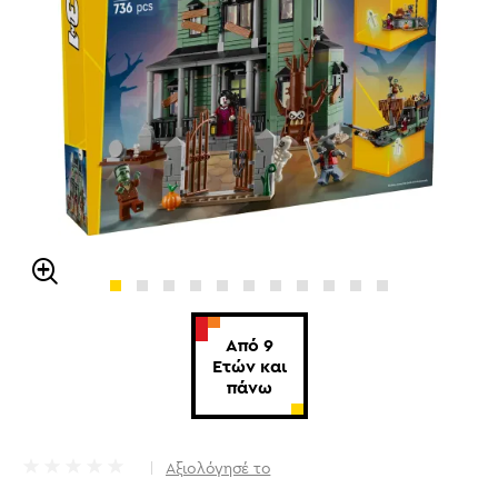
Από 9
Ετών και
πάνω
Αξιολόγησέ το