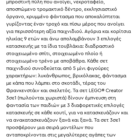
μπροστινή πύλη που ανοίγει, νεκροταφείο,
αποσπώμενο τρομακτικό δέντρο, εκκλησιαστικό
όργανο, κρυμμένο φάντασμα που αποκαλύπτεται
γυρίζοντας έναν τροχό και πίσω μέρος που ανοίγει
για περισσότερη αξία παιχνιδιού. Αγόρια και κορίτσια
ηλικίας 9 ετών και άνω απολαμβάνουν 3 επιλογές
κατασκευής με τα ίδια τουβλάκια: διαδραστικό
στοιχειωμένο σπίτι, στοιχειωμένο πλοίο ή
στοιχειωμένο τρένο με αποβάθρα. Κάθε σετ
παιχνιδιού συνοδεύεται από 5 μίνι φιγούρες
χαρακτήρων: λυκάνθρωπος, βρικόλακας, φάντασμα
με κάπα που λάμπει στο σκοτάδι, τέρας του
Φρανκενστάιν και σκελετός. Τα σετ LEGO® Creator
3σε1 (πωλούνται χωριστά) δίνουν έμπνευση στη
φαντασία των παιδιών με 3 διαφορετικές επιλογές
κατασκευής σε κάθε κουτί, για να κατασκευάζουν και
να ανακατασκευάζουν ξανά και ξανά. Τα σετ 3σε1
προσφέρουν μια σειρά μοντέλων που
ανταποκρίνονται στις μεγαλύτερες αγάπες των