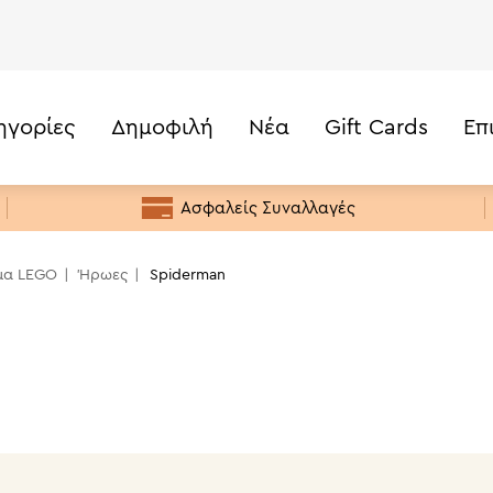
ηγορίες
Δημοφιλή
Νέα
Gift Cards
Επ
Τιμή
Κάτω από 20€
Ασφαλείς Συναλλαγές
20€ -50€
50€ - 100€
μα LEGO
Ήρωες
Spiderman
100€ - 200€
200€+