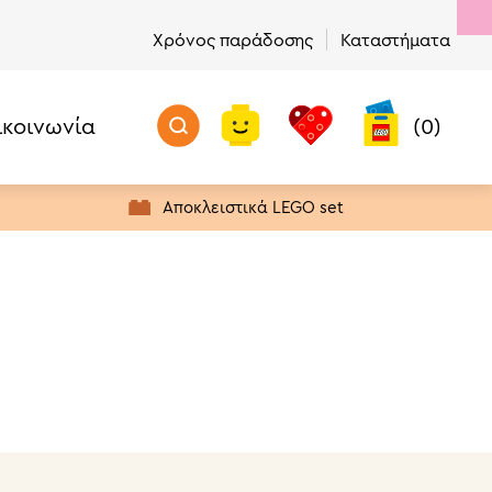
Χρόνος παράδοσης
Καταστήματα
ικοινωνία
(0)
Μην Χάσετε!
Προϊόντα με Απόθεμα
Αποκλειστικά LEGO set
Πρώτα σε Πωλήσεις
Νέα προϊόντα
Προσφορές
Τελευταία Ευκαιρία Αγοράς