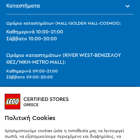
Καταστήματα
Ωράριο καταστημάτων (MALL-GOLDEN HALL-COSMOS):
Καθημερινά
10:00
-
21:00
Σάββατο
10:00
-
20:00
Ωράριο καταστημάτων (RIVER WEST-ΒΕΝΙΖΕΛΟΥ
ΘΕΣ/ΝΙΚΗ-METRO MALL):
Καθημερινά
09:00
-
21:00
Σάββατο
09:00
-
20:00
Ωράριο καταστημάτων (SMART PARK):
Καθημερινά
10:00
-
21:00
Σάββατο
09:00
-
20:00
Κυριακή 11:00-20:00 (έως 25/10)
Πολιτική Cookies
orders@legostoregreece.gr
Χρησιμοποιούμε cookies ώστε η τοποθεσία μας να λειτουργεί
Αρ.Γ.Ε.ΜΗ: 084878102000
σωστά, να εξατομικεύουμε περιεχόμενο και διαφημίσεις, να