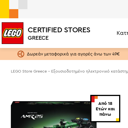
CERTIFIED STORES
Κατ
LEGO® Technic Aston Martin Aramco AMR25 F1 Car (422
GREECE
Σετ ανά Κατηγορία
Ηλικία
LEGO One Piece
1,5+ ετών
Δωρεάν μεταφορικά για αγορές άνω των 49€
LEGO Editions
4+ ετών
Botanical Collection
6+ ετών
LEGO Store Greece - Εξουσιοδοτημένο ηλεκτρονικό κατάστη
Exclusives
9+ ετών
City
13+ ετών
Creator 3in1
18+ ετών
Από 18
Speed Champions
Ετών και
πάνω
Star Wars
Brickheadz