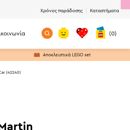
Χρόνος παράδοσης
Καταστήματα
ικοινωνία
(0)
Προσθήκη στο καλάθι
Μην Χάσετε!
Προϊόντα με Απόθεμα
Αποκλειστικά LEGO set
Πρώτα σε Πωλήσεις
Νέα προϊόντα
Car (42240)
Προσφορές
Τελευταία Ευκαιρία Αγοράς
Martin