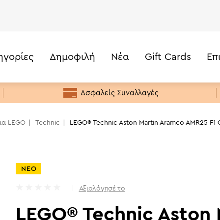
ηγορίες
Δημοφιλή
Νέα
Gift Cards
Επ
239,99
€
40)
Τιμή
Κάτω από 20€
Ασφαλείς Συναλλαγές
20€ -50€
50€ - 100€
μα LEGO
Technic
LEGO® Technic Aston Martin Aramco AMR25 F1 
100€ - 200€
200€+
ΝΕΟ
Αξιολόγησέ το
LEGO® Technic Aston 