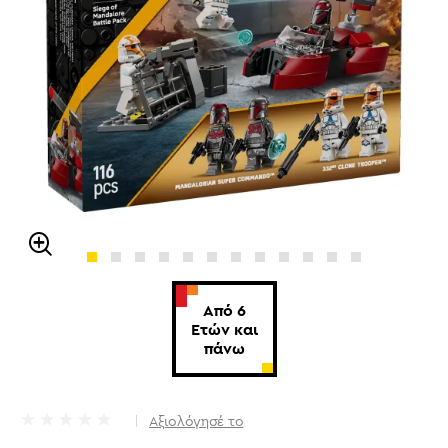
Από 6
Ετών και
πάνω
Αξιολόγησέ το