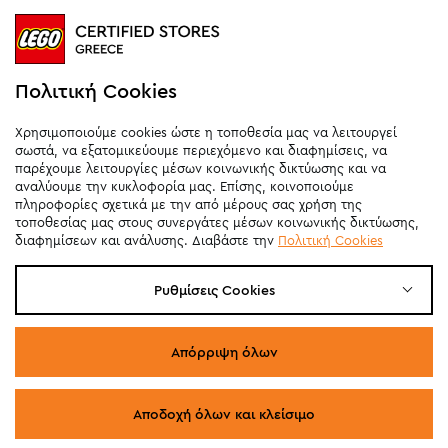
Καθημερινά
10:00
-
21:00
Σάββατο
09:00
-
20:00
Κυριακή 11:00-20:00 (έως 25/10)
Πολιτική Cookies
orders@legostoregreece.gr
Χρησιμοποιούμε cookies ώστε η τοποθεσία μας να λειτουργεί
Αρ.Γ.Ε.ΜΗ: 084878102000
σωστά, να εξατομικεύουμε περιεχόμενο και διαφημίσεις, να
παρέχουμε λειτουργίες μέσων κοινωνικής δικτύωσης και να
αναλύουμε την κυκλοφορία μας. Επίσης, κοινοποιούμε
πληροφορίες σχετικά με την από μέρους σας χρήση της
τοποθεσίας μας στους συνεργάτες μέσων κοινωνικής δικτύωσης,
διαφημίσεων και ανάλυσης. Διαβάστε την
Πολιτική Cookies
Ρυθμίσεις Cookies
Απόρριψη όλων
Αποδοχή όλων και κλείσιμο
© COPYRIGHT 2026 LEGO STORE GREECE