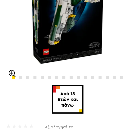
Από 18
Ετών και
πάνω
Αξιολόγησέ το