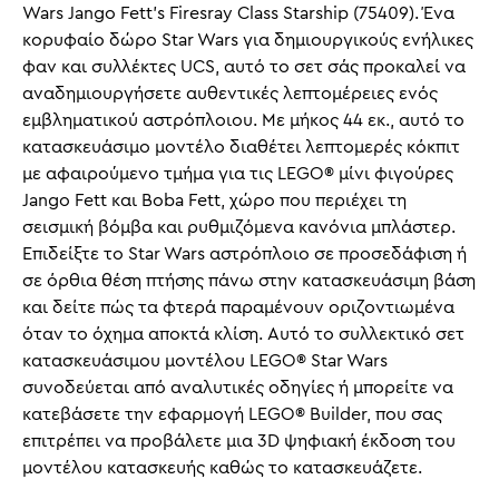
Wars Jango Fett's Firesray Class Starship (75409). Ένα
κορυφαίο δώρο Star Wars για δημιουργικούς ενήλικες
φαν και συλλέκτες UCS, αυτό το σετ σάς προκαλεί να
αναδημιουργήσετε αυθεντικές λεπτομέρειες ενός
εμβληματικού αστρόπλοιου. Με μήκος 44 εκ., αυτό το
κατασκευάσιμο μοντέλο διαθέτει λεπτομερές κόκπιτ
με αφαιρούμενο τμήμα για τις LEGO® μίνι φιγούρες
Jango Fett και Boba Fett, χώρο που περιέχει τη
σεισμική βόμβα και ρυθμιζόμενα κανόνια μπλάστερ.
Επιδείξτε το Star Wars αστρόπλοιο σε προσεδάφιση ή
σε όρθια θέση πτήσης πάνω στην κατασκευάσιμη βάση
και δείτε πώς τα φτερά παραμένουν οριζοντιωμένα
όταν το όχημα αποκτά κλίση. Αυτό το συλλεκτικό σετ
κατασκευάσιμου μοντέλου LEGO® Star Wars
συνοδεύεται από αναλυτικές οδηγίες ή μπορείτε να
κατεβάσετε την εφαρμογή LEGO® Builder, που σας
επιτρέπει να προβάλετε μια 3D ψηφιακή έκδοση του
μοντέλου κατασκευής καθώς το κατασκευάζετε.