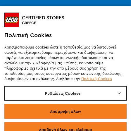
Ωράριο καταστημάτων (SMART PARK):
Καθημερινά
10:00
-
21:00
Σάββατο
09:00
-
20:00
Κυριακή 11:00-20:00 (έως 25/10)
Πολιτική Cookies
orders@legostoregreece.gr
Χρησιμοποιούμε cookies ώστε η τοποθεσία μας να λειτουργεί
Αρ.Γ.Ε.ΜΗ: 084878102000
σωστά, να εξατομικεύουμε περιεχόμενο και διαφημίσεις, να
παρέχουμε λειτουργίες μέσων κοινωνικής δικτύωσης και να
αναλύουμε την κυκλοφορία μας. Επίσης, κοινοποιούμε
πληροφορίες σχετικά με την από μέρους σας χρήση της
τοποθεσίας μας στους συνεργάτες μέσων κοινωνικής δικτύωσης,
διαφημίσεων και ανάλυσης. Διαβάστε την
Πολιτική Cookies
Ρυθμίσεις Cookies
Απόρριψη όλων
Αποδοχή όλων και κλείσιμο