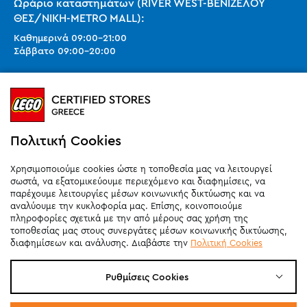
Ωράριο καταστημάτων (RIVER WEST-ΒΕΝΙΖΕΛΟΥ
ΘΕΣ/ΝΙΚΗ-METRO MALL):
Καθημερινά
09:00
-
21:00
Σάββατο
09:00
-
20:00
Ωράριο καταστημάτων (SMART PARK):
Καθημερινά
10:00
-
21:00
Σάββατο
09:00
-
20:00
Κυριακή 11:00-20:00 (έως 25/10)
Πολιτική Cookies
orders@legostoregreece.gr
Χρησιμοποιούμε cookies ώστε η τοποθεσία μας να λειτουργεί
Αρ.Γ.Ε.ΜΗ: 084878102000
σωστά, να εξατομικεύουμε περιεχόμενο και διαφημίσεις, να
παρέχουμε λειτουργίες μέσων κοινωνικής δικτύωσης και να
αναλύουμε την κυκλοφορία μας. Επίσης, κοινοποιούμε
πληροφορίες σχετικά με την από μέρους σας χρήση της
τοποθεσίας μας στους συνεργάτες μέσων κοινωνικής δικτύωσης,
διαφημίσεων και ανάλυσης. Διαβάστε την
Πολιτική Cookies
Ρυθμίσεις Cookies