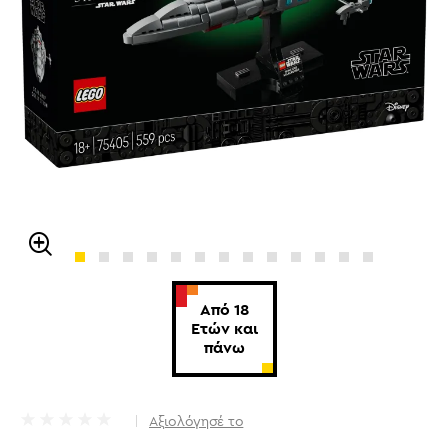
Από 18
Ετών και
πάνω
Αξιολόγησέ το