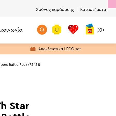
Χρόνος παράδοσης
Καταστήματα
ικοινωνία
(0)
Προσθήκη στο καλάθι
Μην Χάσετε!
Προϊόντα με Απόθεμα
Αποκλειστικά LEGO set
Πρώτα σε Πωλήσεις
Νέα προϊόντα
pers Battle Pack (75431)
Προσφορές
Τελευταία Ευκαιρία Αγοράς
h Star