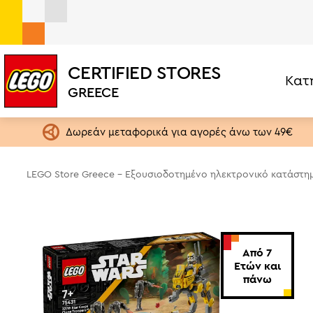
CERTIFIED STORES
Κατ
LEGO® Star Wars 327Th Star Corps Clone Troopers Battl
GREECE
Σετ ανά Κατηγορία
Ηλικία
LEGO One Piece
1,5+ ετών
Δωρεάν μεταφορικά για αγορές άνω των 49€
LEGO Editions
4+ ετών
Botanical Collection
6+ ετών
LEGO Store Greece - Εξουσιοδοτημένο ηλεκτρονικό κατάστη
Exclusives
9+ ετών
City
13+ ετών
Creator 3in1
18+ ετών
Από 7
Speed Champions
Ετών και
πάνω
Star Wars
Brickheadz