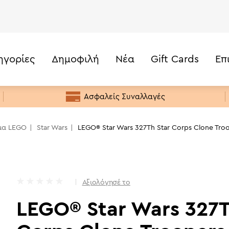
ηγορίες
Δημοφιλή
Νέα
Gift Cards
Επ
41,99
€
e Pack (75431)
Τιμή
Κάτω από 20€
Ασφαλείς Συναλλαγές
20€ -50€
50€ - 100€
μα LEGO
Star Wars
LEGO® Star Wars 327Th Star Corps Clone Troo
100€ - 200€
200€+
Αξιολόγησέ το
LEGO® Star Wars 327T