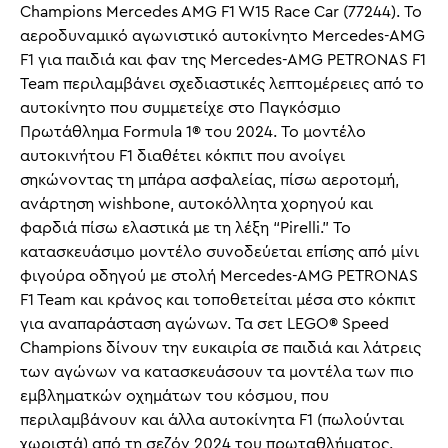
Champions Mercedes AMG F1 W15 Race Car (77244). Το
αεροδυναμικό αγωνιστικό αυτοκίνητο Mercedes-AMG
F1 για παιδιά και φαν της Mercedes-AMG PETRONAS F1
Team περιλαμβάνει σχεδιαστικές λεπτομέρειες από το
αυτοκίνητο που συμμετείχε στο Παγκόσμιο
Πρωτάθλημα Formula 1® του 2024. Το μοντέλο
αυτοκινήτου F1 διαθέτει κόκπιτ που ανοίγει
σηκώνοντας τη μπάρα ασφαλείας, πίσω αεροτομή,
ανάρτηση wishbone, αυτοκόλλητα χορηγού και
φαρδιά πίσω ελαστικά με τη λέξη “Pirelli.” Το
κατασκευάσιμο μοντέλο συνοδεύεται επίσης από μίνι
φιγούρα οδηγού με στολή Mercedes-AMG PETRONAS
F1 Team και κράνος και τοποθετείται μέσα στο κόκπιτ
για αναπαράσταση αγώνων. Τα σετ LEGO® Speed
Champions δίνουν την ευκαιρία σε παιδιά και λάτρεις
των αγώνων να κατασκευάσουν τα μοντέλα των πιο
εμβληματκών οχημάτων του κόσμου, που
περιλαμβάνουν και άλλα αυτοκίνητα F1 (πωλούνται
χωριστά) από τη σεζόν 2024 του πρωταθλήματος.