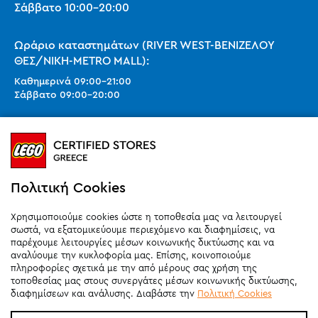
Σάββατο
10:00
-
20:00
Ωράριο καταστημάτων (RIVER WEST-ΒΕΝΙΖΕΛΟΥ
ΘΕΣ/ΝΙΚΗ-METRO MALL):
Καθημερινά
09:00
-
21:00
Σάββατο
09:00
-
20:00
Ωράριο καταστημάτων (SMART PARK):
Καθημερινά
10:00
-
21:00
Σάββατο
09:00
-
20:00
Κυριακή 11:00-20:00 (έως 25/10)
Πολιτική Cookies
orders@legostoregreece.gr
Χρησιμοποιούμε cookies ώστε η τοποθεσία μας να λειτουργεί
Αρ.Γ.Ε.ΜΗ: 084878102000
σωστά, να εξατομικεύουμε περιεχόμενο και διαφημίσεις, να
παρέχουμε λειτουργίες μέσων κοινωνικής δικτύωσης και να
αναλύουμε την κυκλοφορία μας. Επίσης, κοινοποιούμε
πληροφορίες σχετικά με την από μέρους σας χρήση της
τοποθεσίας μας στους συνεργάτες μέσων κοινωνικής δικτύωσης,
διαφημίσεων και ανάλυσης. Διαβάστε την
Πολιτική Cookies