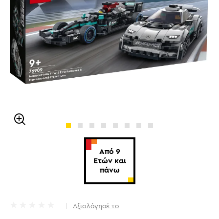
Από 9
Ετών και
πάνω
Αξιολόγησέ το