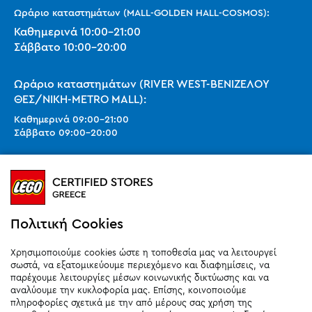
Ωράριο καταστημάτων (MALL-GOLDEN HALL-COSMOS):
Καθημερινά
10:00
-
21:00
Σάββατο
10:00
-
20:00
Ωράριο καταστημάτων (RIVER WEST-ΒΕΝΙΖΕΛΟΥ
ΘΕΣ/ΝΙΚΗ-METRO MALL):
Καθημερινά
09:00
-
21:00
Σάββατο
09:00
-
20:00
Ωράριο καταστημάτων (SMART PARK):
Καθημερινά
10:00
-
21:00
Σάββατο
09:00
-
20:00
Κυριακή 11:00-20:00 (έως 25/10)
Πολιτική Cookies
orders@legostoregreece.gr
Χρησιμοποιούμε cookies ώστε η τοποθεσία μας να λειτουργεί
Αρ.Γ.Ε.ΜΗ: 084878102000
σωστά, να εξατομικεύουμε περιεχόμενο και διαφημίσεις, να
παρέχουμε λειτουργίες μέσων κοινωνικής δικτύωσης και να
αναλύουμε την κυκλοφορία μας. Επίσης, κοινοποιούμε
πληροφορίες σχετικά με την από μέρους σας χρήση της