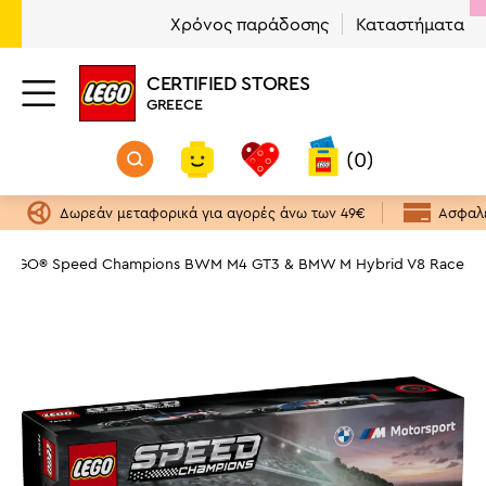
Χρόνος παράδοσης
Καταστήματα
CERTIFIED STORES
GREECE
(0)
Δωρεάν μεταφορικά για αγορές άνω των 49€
Ασφαλε
LEGO® Speed Champions BWM M4 GT3 & BMW M Hybrid V8 Race Car