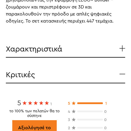
ζουμάρουν και περιστρέφουν σε 3D και
παρακολουθούν την πρόοδο με απλές ψηφιακές
οδηγίες. Το σετ κατασκευής περιέχει 447 τεμάχια.
Χαρακτηριστικά
Κριτικές
5
5
1
1
το 100% των πελατών θα το
4
0
σύστηνε
3
0
Αξιολόγησέ το
2
0