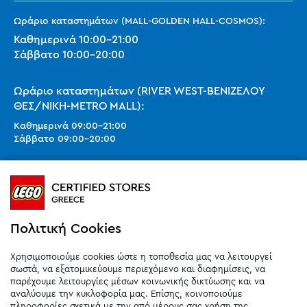
Ωράριο καταστημάτων (MALL-GOLDEN HALL-COSMOS):
Καθημερινά
10:00
-
21:00
Σάββατο
10:00
-
20:00
Ωράριο καταστημάτων (RIVER WEST-ΒΕΝΙΖΕΛΟΥ
ΘΕΣ/ΝΙΚΗ-METRO MALL):
Καθημερινά
09:00
-
21:00
Σάββατο
09:00
-
20:00
Ωράριο καταστημάτων (SMART PARK):
Καθημερινά
10:00
-
21:00
Σάββατο
09:00
-
20:00
Κυριακή 11:00-20:00 (έως 25/10)
Πολιτική Cookies
orders@legostoregreece.gr
Χρησιμοποιούμε cookies ώστε η τοποθεσία μας να λειτουργεί
Αρ.Γ.Ε.ΜΗ: 084878102000
σωστά, να εξατομικεύουμε περιεχόμενο και διαφημίσεις, να
παρέχουμε λειτουργίες μέσων κοινωνικής δικτύωσης και να
αναλύουμε την κυκλοφορία μας. Επίσης, κοινοποιούμε
πληροφορίες σχετικά με την από μέρους σας χρήση της