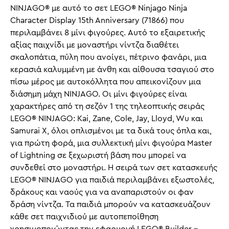
NINJAGO® με αυτό το σετ LEGO® Ninjago Ninja
Character Display 15th Anniversary (71866) που
περιλαμβάνει 8 μίνι φιγούρες. Αυτό το εξαιρετικής
αξίας παιχνίδι με μοναστήρι νίντζα διαθέτει
σκαλοπάτια, πύλη που ανοίγει, πέτρινο φανάρι, μια
κερασιά καλυμμένη με άνθη και αίθουσα τσαγιού στο
πίσω μέρος με αυτοκόλλητα που απεικονίζουν μια
διάσημη μάχη NINJAGO. Οι μίνι φιγούρες είναι
χαρακτήρες από τη σεζόν 1 της τηλεοπτικής σειράς
LEGO® NINJAGO: Kai, Zane, Cole, Jay, Lloyd, Wu και
Samurai X, όλοι οπλισμένοι με τα δικά τους όπλα και,
για πρώτη φορά, μια συλλεκτική μίνι φιγούρα Master
of Lightning σε ξεχωριστή βάση που μπορεί να
συνδεθεί στο μοναστήρι. Η σειρά των σετ κατασκευής
LEGO® NINJAGO για παιδιά περιλαμβάνει εξωστολές,
δράκους και ναούς για να αναπαριστούν οι φαν
δράση νίντζα. Τα παιδιά μπορούν να κατασκευάζουν
κάθε σετ παιχνιδιού με αυτοπεποίθηση
χρησιμοποιώντας την εφαρμογή LEGO® Builder –