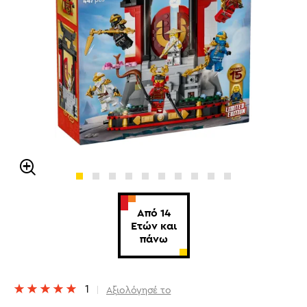
Από 14
Ετών και
πάνω
1
Αξιολόγησέ το