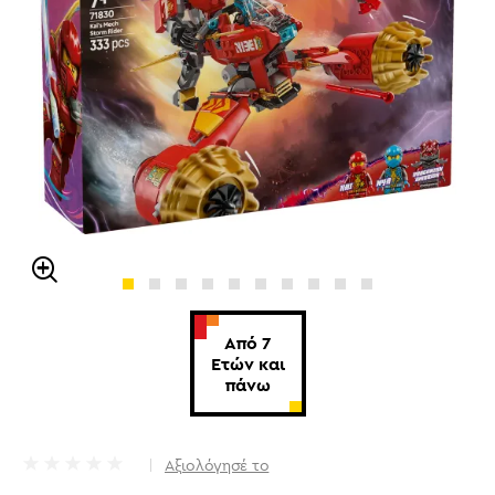
Από 7
Ετών και
πάνω
Αξιολόγησέ το