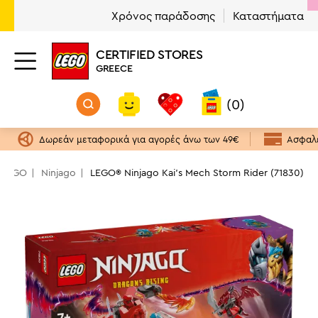
Χρόνος παράδοσης
Καταστήματα
CERTIFIED STORES
GREECE
(0)
Δωρεάν μεταφορικά για αγορές άνω των 49€
Ασφαλε
α LEGO
Ninjago
LEGO® Ninjago Kai's Mech Storm Rider (71830)