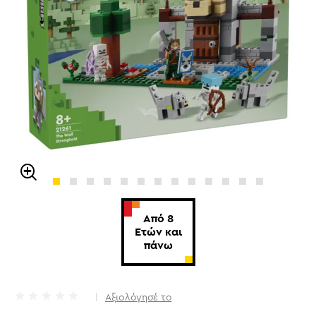
Από 8
Ετών και
πάνω
Αξιολόγησέ το