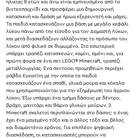
ηλικίας 8 ετών και άνω είναι εμπνευσμένο από το
βιντεοπαιχνίδι και προσφέρει μια δημιουργική
κατασκευή και δράση με ήρωα εξερευνητή και μάχες.
Τα παιδιά κατασκευάζουν μια βάση με μεγάλο κεφάλι
λύκου πάνω από την είσοδο για τον Δαμαστή Λύκων,
και μετά διασκεδάζουν αλλάζοντας το πρόσωπο του
λύκου από φιλικό σε θυμωμένο. Στο εσωτερικό
υπάρχει τραπέζι κατασκευών, καμίνι, αμόνι και, για
πρώτη φορά σε ένα σετ LEGO® Minecraft, τραπέζι
μεταλλουργίας. Ένα σεντούκι προμηθειών περιέχει
ράβδο Εγκατίτη με την οποία τα παιδιά
κατασκευάζουν ένα σπαθί, γλυκά μούρα και κόκαλα
που χρησιμοποιούνται για την εξημέρωση του άγριου
λύκου. Έξω υπάρχει ένα τμήμα δάσους με δέντρο,
βράχο, μανιτάρι και θάμνο γλυκών μούρων. 2
Minecraft σκελετοί περιπλανώνται στο δάσος: ο ένας
έχει ένα μαγεμένο τόξο και ο άλλος τόξο και βέλος
και διαμαντένιο κράνος. Για επιπλέον ψηφιακή
διασκέδαση, οι κατασκευαστές μπορούν να