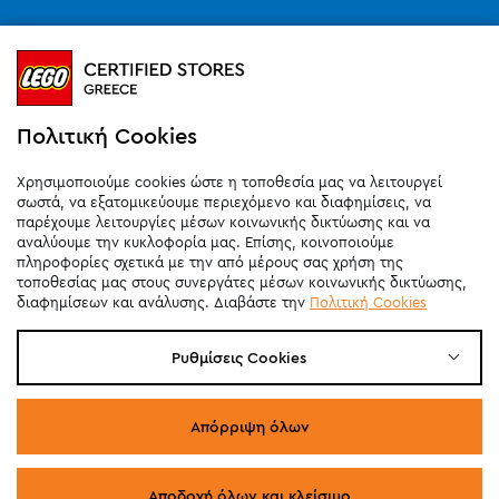
Ωράριο καταστημάτων (SMART PARK):
Καθημερινά
10:00
-
21:00
Σάββατο
09:00
-
20:00
Κυριακή 11:00-20:00 (έως 25/10)
Πολιτική Cookies
orders@legostoregreece.gr
Χρησιμοποιούμε cookies ώστε η τοποθεσία μας να λειτουργεί
Αρ.Γ.Ε.ΜΗ: 084878102000
σωστά, να εξατομικεύουμε περιεχόμενο και διαφημίσεις, να
παρέχουμε λειτουργίες μέσων κοινωνικής δικτύωσης και να
αναλύουμε την κυκλοφορία μας. Επίσης, κοινοποιούμε
πληροφορίες σχετικά με την από μέρους σας χρήση της
τοποθεσίας μας στους συνεργάτες μέσων κοινωνικής δικτύωσης,
διαφημίσεων και ανάλυσης. Διαβάστε την
Πολιτική Cookies
Ρυθμίσεις Cookies
Απόρριψη όλων
Αποδοχή όλων και κλείσιμο