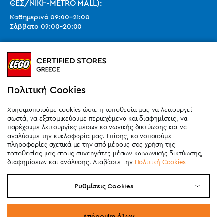
ΘΕΣ/ΝΙΚΗ-METRO MALL):
Καθημερινά
09:00
-
21:00
Σάββατο
09:00
-
20:00
Ωράριο καταστημάτων (SMART PARK):
Καθημερινά
10:00
-
21:00
Σάββατο
09:00
-
20:00
Κυριακή 11:00-20:00 (έως 25/10)
Πολιτική Cookies
orders@legostoregreece.gr
Χρησιμοποιούμε cookies ώστε η τοποθεσία μας να λειτουργεί
Αρ.Γ.Ε.ΜΗ: 084878102000
σωστά, να εξατομικεύουμε περιεχόμενο και διαφημίσεις, να
παρέχουμε λειτουργίες μέσων κοινωνικής δικτύωσης και να
αναλύουμε την κυκλοφορία μας. Επίσης, κοινοποιούμε
πληροφορίες σχετικά με την από μέρους σας χρήση της
τοποθεσίας μας στους συνεργάτες μέσων κοινωνικής δικτύωσης,
διαφημίσεων και ανάλυσης. Διαβάστε την
Πολιτική Cookies
Ρυθμίσεις Cookies
Απόρριψη όλων