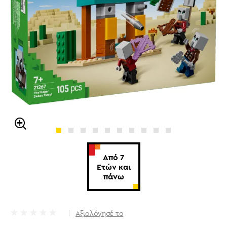
Από 7
Ετών και
πάνω
Αξιολόγησέ το