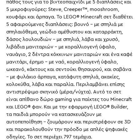
πάθος τους για το βιντεοπαιχνίδι με 5 διαπλάσεις και
5 μικροφιγούρες: Steve, Creeper™, mooshroom,
κουφάρι και άρπαγα. Το LEGO® Minecraft σετ διαθέτει
5 αφαιρούμενες διαπλάσεις: βουνό – με σπηλιά με
σπηλαιόθεμα, γεώδιο αμέθυστου και καταρράκτη,
δάσος λουλουδιών – με σπηλιά, λάβα και χρυσό,
λιβάδια μανιταριών – με κοραλλιογενή ύφαλο,
ναυάγιο, 2 δέντρα κόκκινων μανιταριών και ένα καφέ
μανιτάρι, έρημο – με ναό, κοραλλιογενή ύφαλο,
ωκεανό, κάκτους και σεντούκι θησαυρού, και σαβάνα
– με φυλάκιο άρπαγα, κατάφυτη σπηλιά, ακακίες,
κολοκύθα, λάβα και παραλία. Περιλαμβάνει επίσης
αντιστρέψιμο σκηνικό (μέρα/νύχτα). Αυτό το σετ
είναι απίθανο δώρο gaming για παίκτες του Minecraft
και LEGO® φαν. Και με την εφαρμογή LEGO® Builder,
τα παιδιά μπορούν να κατασκευάζουν με
αυτοπεποίθηση – ζουμάρουν και περιστρέφουν σε 3D
και παρακολουθούν την πρόοδο με απλές ψηφιακές
οδηγίες. Το σετ περιέχει 797 τεμάχια.