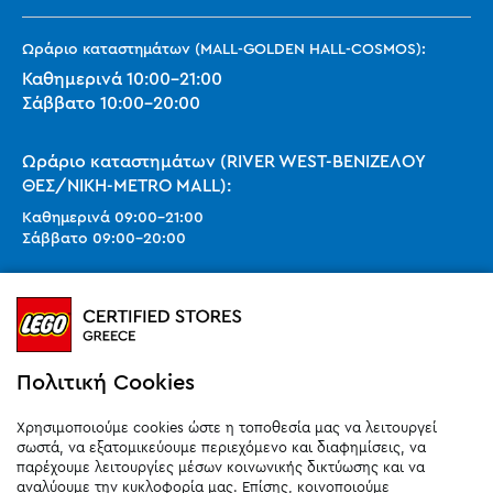
Ωράριο καταστημάτων (MALL-GOLDEN HALL-COSMOS):
Καθημερινά
10:00
-
21:00
Σάββατο
10:00
-
20:00
Ωράριο καταστημάτων (RIVER WEST-ΒΕΝΙΖΕΛΟΥ
ΘΕΣ/ΝΙΚΗ-METRO MALL):
Καθημερινά
09:00
-
21:00
Σάββατο
09:00
-
20:00
Ωράριο καταστημάτων (SMART PARK):
Καθημερινά
10:00
-
21:00
Σάββατο
09:00
-
20:00
Κυριακή 11:00-20:00 (έως 25/10)
Πολιτική Cookies
orders@legostoregreece.gr
Χρησιμοποιούμε cookies ώστε η τοποθεσία μας να λειτουργεί
Αρ.Γ.Ε.ΜΗ: 084878102000
σωστά, να εξατομικεύουμε περιεχόμενο και διαφημίσεις, να
παρέχουμε λειτουργίες μέσων κοινωνικής δικτύωσης και να
αναλύουμε την κυκλοφορία μας. Επίσης, κοινοποιούμε