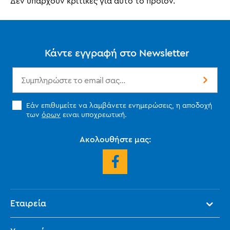
Δεν υπάρχουν κριτικές για αυτό το προϊόν.
Κάντε εγγραφή στο Newsletter
Εάν επιθυμείτε να λαμβάνετε ενημερώσεις, η αποδοχή
των
όρων
ειναι υποχρεωτική.
Ακολουθήστε μας:
Εταιρεία