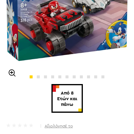
Από 8
Ετών και
πάνω
Αξιολόγησέ το