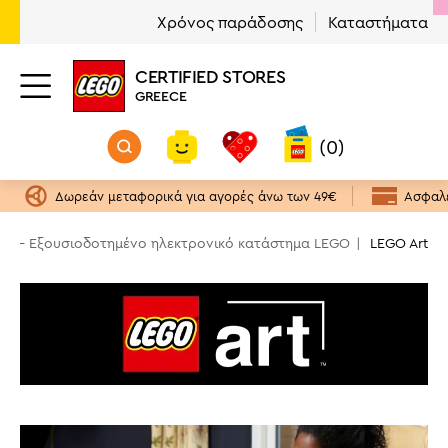
Χρόνος παράδοσης
Καταστήματα
Κατηγορία
Ηλικία
Τιμή
Φύλο
Διαθέσιμα προϊόντα
CERTIFIED STORES
LEGO Art
18+ ετών
Αγόρι & Κορίτσι
Ναι
(9)
(10)
(10)
(10)
GREECE
€
€
(0)
64 €
320 €
Δωρεάν μεταφορικά για αγορές άνω των 49€
Ασφαλε
ce - Εξουσιοδοτημένο ηλεκτρονικό κατάστημα LEGO
LEGO Art