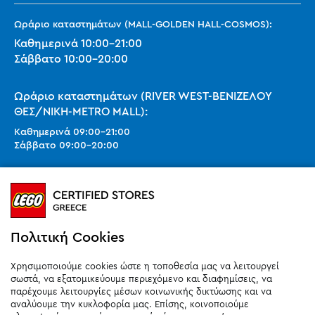
Ωράριο καταστημάτων (MALL-GOLDEN HALL-COSMOS):
Καθημερινά
10:00
-
21:00
Σάββατο
10:00
-
20:00
Ωράριο καταστημάτων (RIVER WEST-ΒΕΝΙΖΕΛΟΥ
ΘΕΣ/ΝΙΚΗ-METRO MALL):
Καθημερινά
09:00
-
21:00
Σάββατο
09:00
-
20:00
Ωράριο καταστημάτων (SMART PARK):
Καθημερινά
10:00
-
21:00
Σάββατο
09:00
-
20:00
Κυριακή 11:00-20:00 (έως 25/10)
Πολιτική Cookies
orders@legostoregreece.gr
Χρησιμοποιούμε cookies ώστε η τοποθεσία μας να λειτουργεί
Αρ.Γ.Ε.ΜΗ: 084878102000
σωστά, να εξατομικεύουμε περιεχόμενο και διαφημίσεις, να
παρέχουμε λειτουργίες μέσων κοινωνικής δικτύωσης και να
αναλύουμε την κυκλοφορία μας. Επίσης, κοινοποιούμε