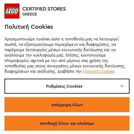
Καθημερινά
10:00
-
21:00
Σάββατο
09:00
-
20:00
Κυριακή 11:00-20:00 (έως 25/10)
Πολιτική Cookies
orders@legostoregreece.gr
Χρησιμοποιούμε cookies ώστε η τοποθεσία μας να λειτουργεί
Αρ.Γ.Ε.ΜΗ: 084878102000
σωστά, να εξατομικεύουμε περιεχόμενο και διαφημίσεις, να
παρέχουμε λειτουργίες μέσων κοινωνικής δικτύωσης και να
αναλύουμε την κυκλοφορία μας. Επίσης, κοινοποιούμε
πληροφορίες σχετικά με την από μέρους σας χρήση της
τοποθεσίας μας στους συνεργάτες μέσων κοινωνικής δικτύωσης,
διαφημίσεων και ανάλυσης. Διαβάστε την
Πολιτική Cookies
Ρυθμίσεις Cookies
Απόρριψη όλων
Αποδοχή όλων και κλείσιμο
© COPYRIGHT 2026 LEGO STORE GREECE