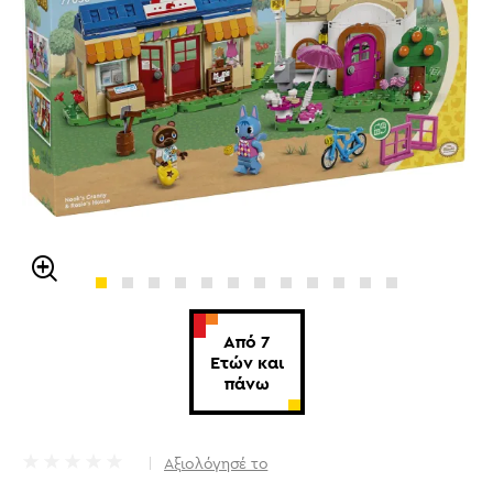
Από 7
Ετών και
πάνω
Αξιολόγησέ το