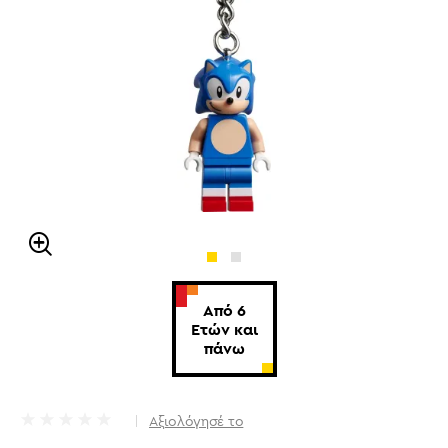
Από 6
Ετών και
πάνω
Αξιολόγησέ το