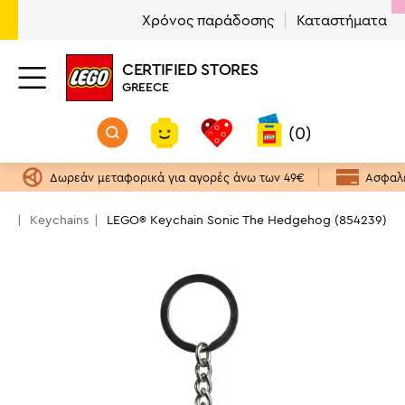
Χρόνος παράδοσης
Καταστήματα
CERTIFIED STORES
GREECE
(0)
Δωρεάν μεταφορικά για αγορές άνω των 49€
Ασφαλε
GO
Keychains
LEGO® Keychain Sonic The Hedgehog (854239)