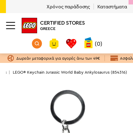
Χρόνος παράδοσης
Καταστήματα
CERTIFIED STORES
GREECE
(0)
Δωρεάν μεταφορικά για αγορές άνω των 49€
Ασφαλε
ains
LEGO® Keychain Jurassic World Baby Ankylosaurus (854316)