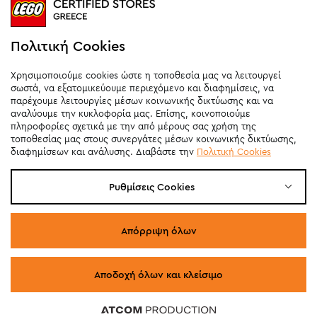
Καθημερινά
10:00
-
21:00
Σάββατο
09:00
-
20:00
Κυριακή 11:00-20:00 (έως 25/10)
Πολιτική Cookies
orders@legostoregreece.gr
Χρησιμοποιούμε cookies ώστε η τοποθεσία μας να λειτουργεί
Αρ.Γ.Ε.ΜΗ: 084878102000
σωστά, να εξατομικεύουμε περιεχόμενο και διαφημίσεις, να
παρέχουμε λειτουργίες μέσων κοινωνικής δικτύωσης και να
αναλύουμε την κυκλοφορία μας. Επίσης, κοινοποιούμε
πληροφορίες σχετικά με την από μέρους σας χρήση της
τοποθεσίας μας στους συνεργάτες μέσων κοινωνικής δικτύωσης,
διαφημίσεων και ανάλυσης. Διαβάστε την
Πολιτική Cookies
Ρυθμίσεις Cookies
Απόρριψη όλων
Αποδοχή όλων και κλείσιμο
© COPYRIGHT 2026 LEGO STORE GREECE