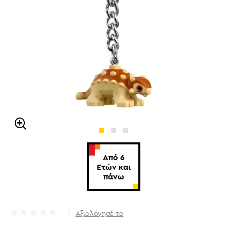
Από 6
Ετών και
πάνω
Αξιολόγησέ το