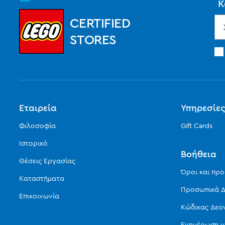
Κ
CERTIFIED
STORES
Εταιρεία
Υπηρεσίε
Φιλοσοφία
Gift Cards
Ιστορικό
Βοήθεια
Θέσεις Εργασίας
Όροι και πρ
Καταστήματα
Προσωπικά Δ
Επικοινωνία
Κώδικας Δεο
Ενημέρωση γ