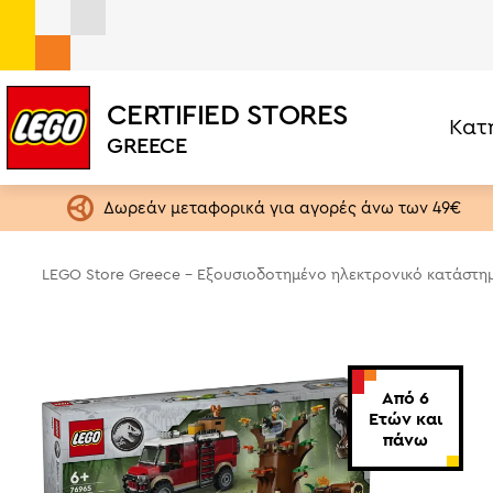
CERTIFIED STORES
Κατ
LEGO® Jurassic World Dinosaur Missions: Stegosaurous 
GREECE
Σετ ανά Κατηγορία
Ηλικία
LEGO One Piece
1,5+ ετών
Δωρεάν μεταφορικά για αγορές άνω των 49€
LEGO Editions
4+ ετών
Botanical Collection
6+ ετών
LEGO Store Greece - Εξουσιοδοτημένο ηλεκτρονικό κατάστη
Exclusives
9+ ετών
City
13+ ετών
Creator 3in1
18+ ετών
Από 6
Speed Champions
Ετών και
πάνω
Star Wars
Brickheadz