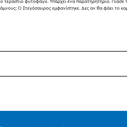
το τεράστιο φυτοφάγο. Υπάρχει ένα παρατηρητήριο. Πιάσε τ
 θάμνους; Ο Στεγόσαυρος εμφανίστηκε. Δες αν θα φάει το κα