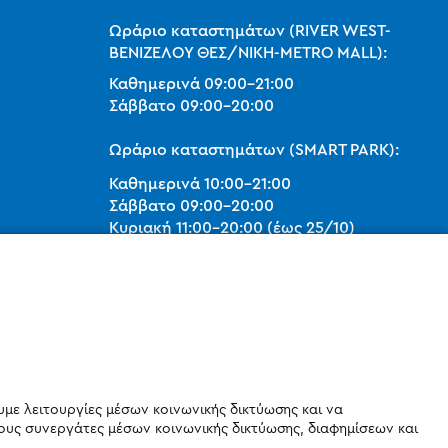
Ωράριο καταστημάτων (RIVER WEST-
ΒΕΝΙΖΕΛΟΥ ΘΕΣ/ΝΙΚΗ-METRO MALL):
Καθημερινά
09:00
-
21:00
Σάββατο
09:00
-
20:00
Ωράριο καταστημάτων (SMART PARK):
Καθημερινά
10:00
-
21:00
Σάββατο
09:00
-
20:00
Κυριακή 11:00-20:00 (έως 25/10)
orders@legostoregreece.gr
Αρ.Γ.Ε.ΜΗ: 084878102000
υμε λειτουργίες μέσων κοινωνικής δικτύωσης και να
ους συνεργάτες μέσων κοινωνικής δικτύωσης, διαφημίσεων και