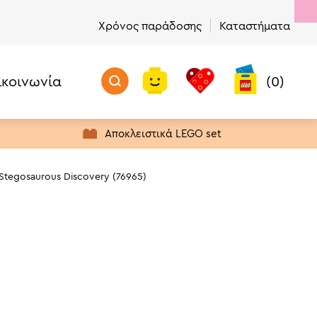
Χρόνος παράδοσης
Καταστήματα
ικοινωνία
(0)
Μη διαθέσιμο
Μην Χάσετε!
Προϊόντα με Απόθεμα
Αποκλειστικά LEGO set
Πρώτα σε Πωλήσεις
Νέα προϊόντα
 Stegosaurous Discovery (76965)
Προσφορές
Τελευταία Ευκαιρία Αγοράς