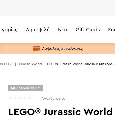
ηγορίες
Δημοφιλή
Νέα
Gift Cards
Επ
69,99
€
Discovery (76965)
Τιμή
Κάτω από 20€
Ασφαλείς Συναλλαγές
20€ -50€
50€ - 100€
μα LEGO
Jurassic World
LEGO® Jurassic World Dinosaur Missions:
100€ - 200€
200€+
ΜΗ ΔΙΑΘΕΣΙΜΟ
Αξιολόγησέ το
LEGO® Jurassic World