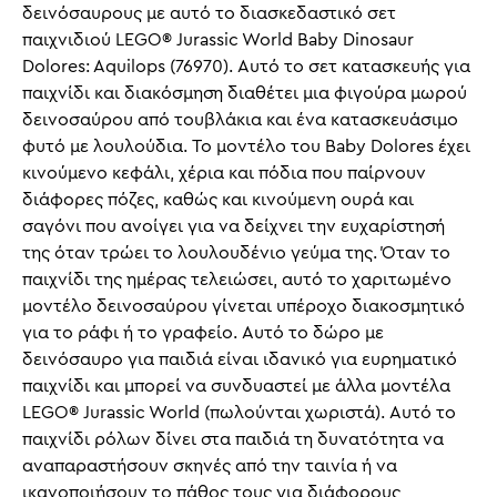
δεινόσαυρους με αυτό το διασκεδαστικό σετ
παιχνιδιού LEGO® Jurassic World Baby Dinosaur
Dolores: Aquilops (76970). Αυτό το σετ κατασκευής για
παιχνίδι και διακόσμηση διαθέτει μια φιγούρα μωρού
δεινοσαύρου από τουβλάκια και ένα κατασκευάσιμο
φυτό με λουλούδια. Το μοντέλο του Baby Dolores έχει
κινούμενο κεφάλι, χέρια και πόδια που παίρνουν
διάφορες πόζες, καθώς και κινούμενη ουρά και
σαγόνι που ανοίγει για να δείχνει την ευχαρίστησή
της όταν τρώει το λουλουδένιο γεύμα της. Όταν το
παιχνίδι της ημέρας τελειώσει, αυτό το χαριτωμένο
μοντέλο δεινοσαύρου γίνεται υπέροχο διακοσμητικό
για το ράφι ή το γραφείο. Αυτό το δώρο με
δεινόσαυρο για παιδιά είναι ιδανικό για ευρηματικό
παιχνίδι και μπορεί να συνδυαστεί με άλλα μοντέλα
LEGO® Jurassic World (πωλούνται χωριστά). Αυτό το
παιχνίδι ρόλων δίνει στα παιδιά τη δυνατότητα να
αναπαραστήσουν σκηνές από την ταινία ή να
ικανοποιήσουν το πάθος τους για διάφορους