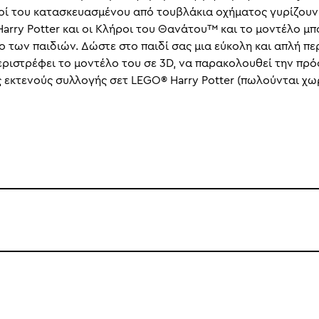
οχοί του κατασκευασμένου από τουβλάκια οχήματος γυρίζουν
arry Potter και οι Κλήροι του Θανάτου™ και το μοντέλο μπ
ο των παιδιών. Δώστε στο παιδί σας μια εύκολη και απλή π
περιστρέφει το μοντέλο του σε 3D, να παρακολουθεί την πρό
ας εκτενούς συλλογής σετ LEGO® Harry Potter (πωλούνται χω