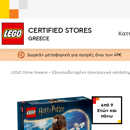
CERTIFIED STORES
Κατ
LEGO® Harry Potter Hagrid & Harry's Motorcycle Ride (
GREECE
Σετ ανά Κατηγορία
Ηλικία
LEGO One Piece
1,5+ ετών
Δωρεάν μεταφορικά για αγορές άνω των 49€
LEGO Editions
4+ ετών
Botanical Collection
6+ ετών
LEGO Store Greece - Εξουσιοδοτημένο ηλεκτρονικό κατάστη
Exclusives
9+ ετών
City
13+ ετών
Creator 3in1
18+ ετών
Από 9
Speed Champions
Ετών και
πάνω
Star Wars
Brickheadz