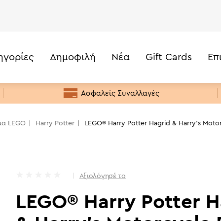
ηγορίες
Δημοφιλή
Νέα
Gift Cards
Επ
52,99
€
76443)
Τιμή
Κάτω από 20€
Ασφαλείς Συναλλαγές
20€ -50€
50€ - 100€
μα LEGO
Harry Potter
LEGO® Harry Potter Hagrid & Harry's Moto
100€ - 200€
200€+
Αξιολόγησέ το
LEGO® Harry Potter H