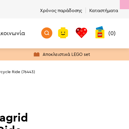
Χρόνος παράδοσης
Καταστήματα
ικοινωνία
(0)
Προσθήκη στο καλάθι
Μην Χάσετε!
Προϊόντα με Απόθεμα
Αποκλειστικά LEGO set
Πρώτα σε Πωλήσεις
Νέα προϊόντα
rcycle Ride (76443)
Προσφορές
Τελευταία Ευκαιρία Αγοράς
agrid