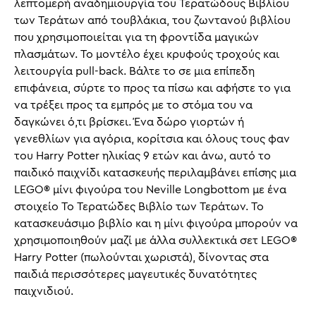
λεπτομερή αναδημιουργία του Τερατώδους Βιβλίου
των Τεράτων από τουβλάκια, του ζωντανού βιβλίου
που χρησιμοποιείται για τη φροντίδα μαγικών
πλασμάτων. Το μοντέλο έχει κρυφούς τροχούς και
λειτουργία pull-back. Βάλτε το σε μια επίπεδη
επιφάνεια, σύρτε το προς τα πίσω και αφήστε το για
να τρέξει προς τα εμπρός με το στόμα του να
δαγκώνει ό,τι βρίσκει. Ένα δώρο γιορτών ή
γενεθλίων για αγόρια, κορίτσια και όλους τους φαν
του Harry Potter ηλικίας 9 ετών και άνω, αυτό το
παιδικό παιχνίδι κατασκευής περιλαμβάνει επίσης μια
LEGO® μίνι φιγούρα του Neville Longbottom με ένα
στοιχείο Το Τερατώδες Βιβλίο των Τεράτων. Το
κατασκευάσιμο βιβλίο και η μίνι φιγούρα μπορούν να
χρησιμοποιηθούν μαζί με άλλα συλλεκτικά σετ LEGO®
Harry Potter (πωλούνται χωριστά), δίνοντας στα
παιδιά περισσότερες μαγευτικές δυνατότητες
παιχνιδιού.