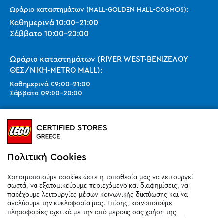
Ωράριο καταστημάτων (MALL-GOLDEN HALL-COSMOS):
Καθημερινά
10:00
-
21:00
Σάββατο
10:00
-
20:00
Ωράριο καταστημάτων (RIVER WEST-ΒΕΝΙΖΕΛΟΥ
ΘΕΣ/ΝΙΚΗ-METRO MALL):
Καθημερινά
09:00
-
21:00
Σάββατο
09:00
-
20:00
Ωράριο καταστημάτων (SMART PARK):
Καθημερινά
10:00
-
21:00
Σάββατο
09:00
-
20:00
Κυριακή 11:00-20:00 (έως 25/10)
Πολιτική Cookies
orders@legostoregreece.gr
Χρησιμοποιούμε cookies ώστε η τοποθεσία μας να λειτουργεί
Αρ.Γ.Ε.ΜΗ: 084878102000
σωστά, να εξατομικεύουμε περιεχόμενο και διαφημίσεις, να
παρέχουμε λειτουργίες μέσων κοινωνικής δικτύωσης και να
αναλύουμε την κυκλοφορία μας. Επίσης, κοινοποιούμε
πληροφορίες σχετικά με την από μέρους σας χρήση της