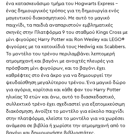
ένα κατασκευάσιμο τμήμα του Hogwarts Express –
ένας δημιουργικός τρόπος για τη δημιουργία ενός
μαγευτικού διακοσμητικού. Με αυτό το μαγικό
παιχνίδι, τα παιδιά αναπαριστούν εμβληματικές
σκηνές στην Πλατφόρμα 9 του σταθμού Kings Cross με
μίνι φιγούρες Harry Potter και Ron Wesley και LEGO®
φιγούρες με τα κατοικίδιά τους Hedwig και Scabbers.
Το μοντέλο του τρένου περιλαμβάνει λεπτομερή
ατμομηχανή και βαγόνι με ανοιχτές πλευρές για
πρόσβαση μίνι φιγούρων, και το βαγόνι έχει
καθρέφτες στο ένα άκρο για να δημιουργεί την
ψευδαίσθηση μεγαλύτερου τρένου. Ένα μαγικό δώρο
για αγόρια, κορίτσια και κάθε φαν του Harry Potter
ηλικίας 10 ετών και άνω, αυτό το διασκεδαστικό,
συλλεκτικό τρένο έχει σχεδιαστεί για εξατομικεύσιμη
διακόσμηση. Ανοίξτε το μοντέλο για εύκολο παιχνίδι
στην πλατφόρμα, κλείστε το μοντέλο για να χωρέσει
ανάμεσα σε βιβλία ή χωρίστε την ατμομηχανή από το
βαγόνι και δημιουργήστε βιβλιοστάτες.