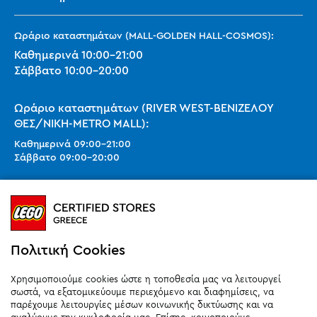
Ωράριο καταστημάτων (MALL-GOLDEN HALL-COSMOS):
Καθημερινά
10:00
-
21:00
Σάββατο
10:00
-
20:00
Ωράριο καταστημάτων (RIVER WEST-ΒΕΝΙΖΕΛΟΥ
ΘΕΣ/ΝΙΚΗ-METRO MALL):
Καθημερινά
09:00
-
21:00
Σάββατο
09:00
-
20:00
Ωράριο καταστημάτων (SMART PARK):
Καθημερινά
10:00
-
21:00
Σάββατο
09:00
-
20:00
Κυριακή 11:00-20:00 (έως 25/10)
Πολιτική Cookies
orders@legostoregreece.gr
Χρησιμοποιούμε cookies ώστε η τοποθεσία μας να λειτουργεί
Αρ.Γ.Ε.ΜΗ: 084878102000
σωστά, να εξατομικεύουμε περιεχόμενο και διαφημίσεις, να
παρέχουμε λειτουργίες μέσων κοινωνικής δικτύωσης και να