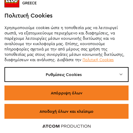
Σάββατο
09:00
-
20:00
Κυριακή 11:00-20:00 (έως 25/10)
Πολιτική Cookies
orders@legostoregreece.gr
Χρησιμοποιούμε cookies ώστε η τοποθεσία μας να λειτουργεί
Αρ.Γ.Ε.ΜΗ: 084878102000
σωστά, να εξατομικεύουμε περιεχόμενο και διαφημίσεις, να
παρέχουμε λειτουργίες μέσων κοινωνικής δικτύωσης και να
αναλύουμε την κυκλοφορία μας. Επίσης, κοινοποιούμε
πληροφορίες σχετικά με την από μέρους σας χρήση της
τοποθεσίας μας στους συνεργάτες μέσων κοινωνικής δικτύωσης,
διαφημίσεων και ανάλυσης. Διαβάστε την
Πολιτική Cookies
Ρυθμίσεις Cookies
Απόρριψη όλων
Αποδοχή όλων και κλείσιμο
© COPYRIGHT 2026 LEGO STORE GREECE