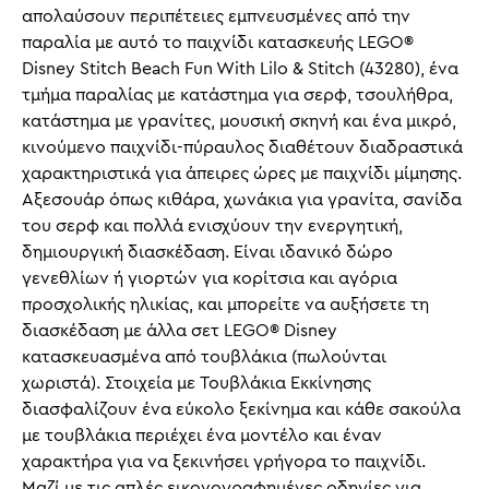
απολαύσουν περιπέτειες εμπνευσμένες από την
παραλία με αυτό το παιχνίδι κατασκευής LEGO®
Disney Stitch Beach Fun With Lilo & Stitch (43280), ένα
τμήμα παραλίας με κατάστημα για σερφ, τσουλήθρα,
κατάστημα με γρανίτες, μουσική σκηνή και ένα μικρό,
κινούμενο παιχνίδι-πύραυλος διαθέτουν διαδραστικά
χαρακτηριστικά για άπειρες ώρες με παιχνίδι μίμησης.
Αξεσουάρ όπως κιθάρα, χωνάκια για γρανίτα, σανίδα
του σερφ και πολλά ενισχύουν την ενεργητική,
δημιουργική διασκέδαση. Είναι ιδανικό δώρο
γενεθλίων ή γιορτών για κορίτσια και αγόρια
προσχολικής ηλικίας, και μπορείτε να αυξήσετε τη
διασκέδαση με άλλα σετ LEGO® Disney
κατασκευασμένα από τουβλάκια (πωλούνται
χωριστά). Στοιχεία με Τουβλάκια Εκκίνησης
διασφαλίζουν ένα εύκολο ξεκίνημα και κάθε σακούλα
με τουβλάκια περιέχει ένα μοντέλο και έναν
χαρακτήρα για να ξεκινήσει γρήγορα το παιχνίδι.
Μαζί με τις απλές εικονογραφημένες οδηγίες για