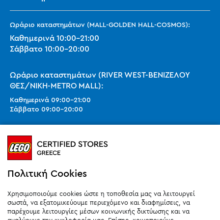
Ωράριο καταστημάτων (MALL-GOLDEN HALL-COSMOS):
Καθημερινά
10:00
-
21:00
Σάββατο
10:00
-
20:00
Ωράριο καταστημάτων (RIVER WEST-ΒΕΝΙΖΕΛΟΥ
ΘΕΣ/ΝΙΚΗ-METRO MALL):
Καθημερινά
09:00
-
21:00
Σάββατο
09:00
-
20:00
Ωράριο καταστημάτων (SMART PARK):
Καθημερινά
10:00
-
21:00
Σάββατο
09:00
-
20:00
Κυριακή 11:00-20:00 (έως 25/10)
Πολιτική Cookies
orders@legostoregreece.gr
Χρησιμοποιούμε cookies ώστε η τοποθεσία μας να λειτουργεί
Αρ.Γ.Ε.ΜΗ: 084878102000
σωστά, να εξατομικεύουμε περιεχόμενο και διαφημίσεις, να
παρέχουμε λειτουργίες μέσων κοινωνικής δικτύωσης και να