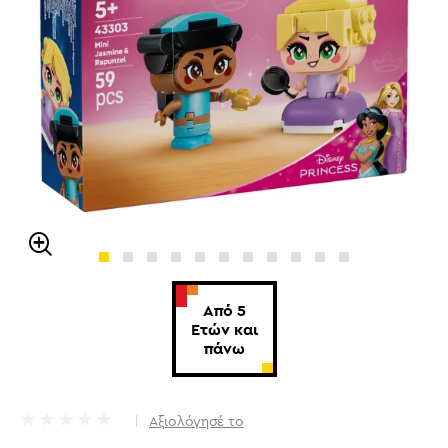
Από 5
Ετών και
πάνω
Αξιολόγησέ το