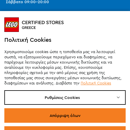
Σάββατο
09:00
-
20:00
Ωράριο καταστημάτων (SMART PARK):
Καθημερινά
10:00
-
21:00
Σάββατο
09:00
-
20:00
Κυριακή 11:00-20:00 (έως 25/10)
Πολιτική Cookies
orders@legostoregreece.gr
Χρησιμοποιούμε cookies ώστε η τοποθεσία μας να λειτουργεί
Αρ.Γ.Ε.ΜΗ: 084878102000
σωστά, να εξατομικεύουμε περιεχόμενο και διαφημίσεις, να
παρέχουμε λειτουργίες μέσων κοινωνικής δικτύωσης και να
αναλύουμε την κυκλοφορία μας. Επίσης, κοινοποιούμε
πληροφορίες σχετικά με την από μέρους σας χρήση της
τοποθεσίας μας στους συνεργάτες μέσων κοινωνικής δικτύωσης,
διαφημίσεων και ανάλυσης. Διαβάστε την
Πολιτική Cookies
Ρυθμίσεις Cookies
Απόρριψη όλων