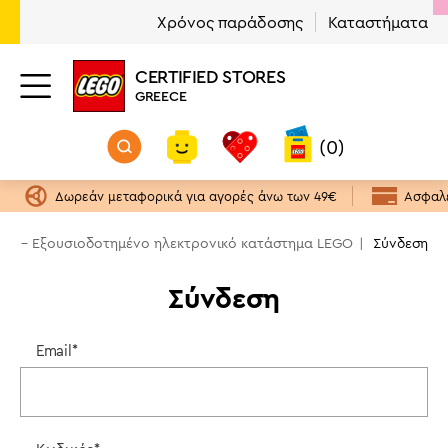
Χρόνος παράδοσης
Καταστήματα
CERTIFIED STORES
GREECE
(0)
Δωρεάν μεταφορικά για αγορές άνω των 49€
Ασφαλε
ece - Εξουσιοδοτημένο ηλεκτρονικό κατάστημα LEGO
Σύνδεση
Σύνδεση
Email*