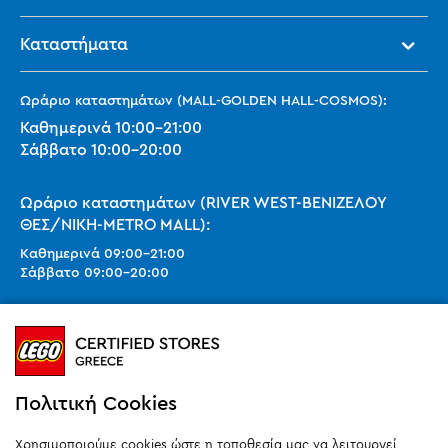
Καταστήματα
Ωράριο καταστημάτων (MALL-GOLDEN HALL-COSMOS):
Καθημερινά
10:00
-
21:00
Σάββατο
10:00
-
20:00
Ωράριο καταστημάτων (RIVER WEST-ΒΕΝΙΖΕΛΟΥ
ΘΕΣ/ΝΙΚΗ-METRO MALL):
Καθημερινά
09:00
-
21:00
Σάββατο
09:00
-
20:00
Ωράριο καταστημάτων (SMART PARK):
Καθημερινά
10:00
-
21:00
Σάββατο
09:00
-
20:00
Κυριακή 11:00-20:00 (έως 25/10)
Πολιτική Cookies
orders@legostoregreece.gr
Χρησιμοποιούμε cookies ώστε η τοποθεσία μας να λειτουργεί